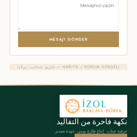
MESAJI GÖNDER
HARITA / KONUM GÖRSELI — غازي عنتاب، تركيا
نكهة فاخرة من التقاليد
حرفية عنتاب · إنتاج طازج يومي · جودة تصدير