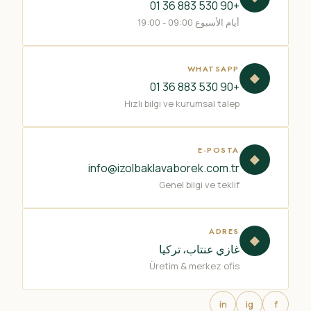
+90 530 883 36 01
أيام الأسبوع 09:00 - 19:00
WHATSAPP
◆
+90 530 883 36 01
Hızlı bilgi ve kurumsal talep
E-POSTA
◆
info@izolbaklavaborek.com.tr
Genel bilgi ve teklif
ADRES
◆
غازي عنتاب، تركيا
Üretim & merkez ofis
in
ig
f