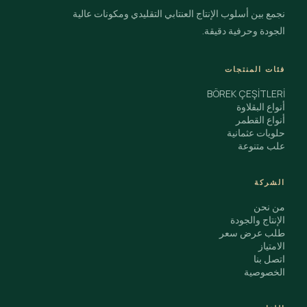
نجمع بين أسلوب الإنتاج العنتابي التقليدي ومكونات عالية
الجودة وحرفية دقيقة.
فئات المنتجات
BÖREK ÇEŞİTLERİ
أنواع البقلاوة
أنواع القطمر
حلويات عثمانية
علب متنوعة
الشركة
من نحن
الإنتاج والجودة
طلب عرض سعر
الامتياز
اتصل بنا
الخصوصية