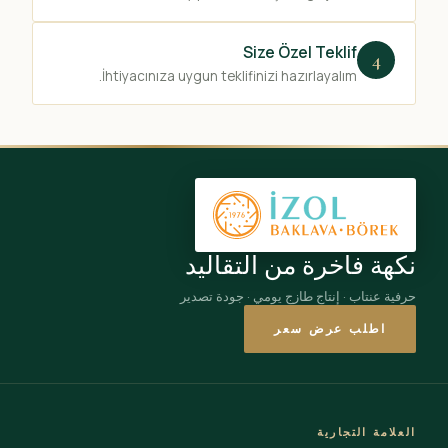
Size Özel Teklif
4
İhtiyacınıza uygun teklifinizi hazırlayalım.
نكهة فاخرة من التقاليد
حرفية عنتاب · إنتاج طازج يومي · جودة تصدير
اطلب عرض سعر
العلامة التجارية