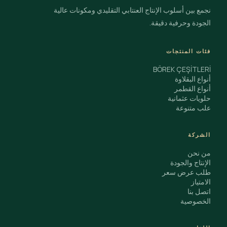
نجمع بين أسلوب الإنتاج العنتابي التقليدي ومكونات عالية
الجودة وحرفية دقيقة.
فئات المنتجات
BÖREK ÇEŞİTLERİ
أنواع البقلاوة
أنواع القطمر
حلويات عثمانية
علب متنوعة
الشركة
من نحن
الإنتاج والجودة
طلب عرض سعر
الامتياز
اتصل بنا
الخصوصية