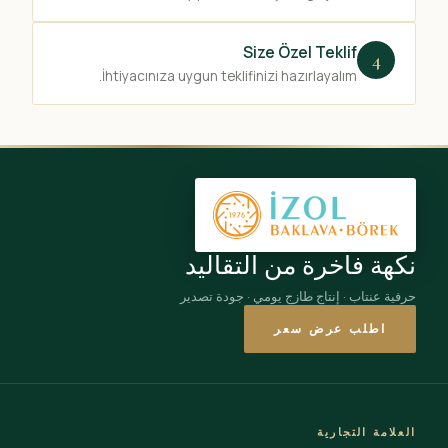
Size Özel Teklif
4
İhtiyacınıza uygun teklifinizi hazırlayalım.
نكهة فاخرة من التقاليد
حرفية عنتاب · إنتاج طازج يومي · جودة تصدير
اطلب عرض سعر
العلامة التجارية