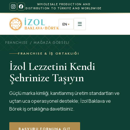
WHOLESALE PRODUCTION AND
DISTRIBUTION TO TÜRKIYE AND WORLDWIDE
☰
EN
▼
FRANCHISE / MAĞAZA GÖRSELI
FRANCHISE & İŞ ORTAKLIĞI
İzol Lezzetini Kendi
Şehrinize Taşıyın
Güçlü marka kimliği, kanıtlanmış üretim standartları ve
uçtan uca operasyonel destekle; İzol Baklava ve
Börek iş ortaklığına davetlisiniz.
BAŞVURU FORMUNA GIT