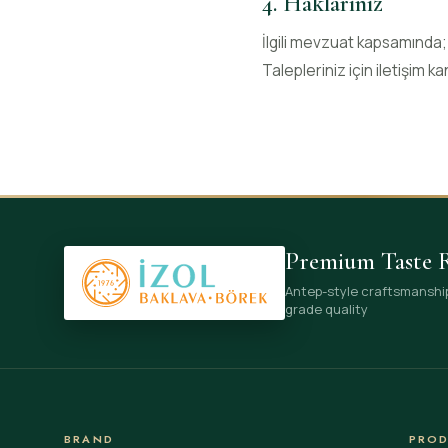
4. Haklarınız
İlgili mevzuat kapsamında; 
Talepleriniz için iletişim ka
Premium Taste R
Antep-style craftsmanship 
grade quality
BRAND
PROD