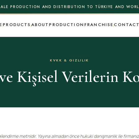
ALE PRODUCTION AND DISTRIBUTION TO TÜRKIYE AND WOR
E
PRODUCTS
ABOUT
PRODUCTION
FRANCHISE
CONTAC
KVKK & GIZLILIK
 ve Kişisel Verilerin 
gilendirme metnidir. Yayına almadan önce hukuki danışmanlık ile firmanıza