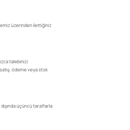
temiz üzerinden ilettiğiniz
nızca talebinizi
e satış, ödeme veya stok
 dışında üçüncü taraflarla