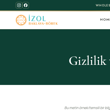
WHOLES
HOM
Gizlilik
Bu metin örnek/temsili bir bil