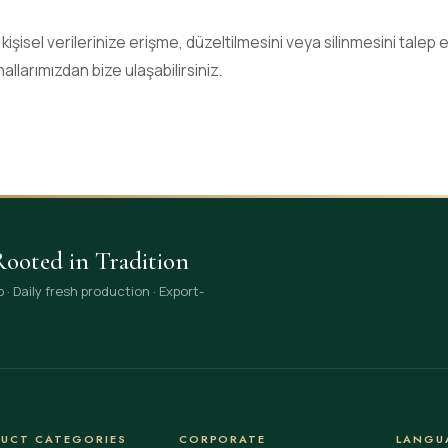
kişisel verilerinize erişme, düzeltilmesini veya silinmesini talep 
nallarımızdan bize ulaşabilirsiniz.
ooted in Tradition
· Daily fresh production · Export-
UCT CATEGORIES
CORPORATE
LANGU