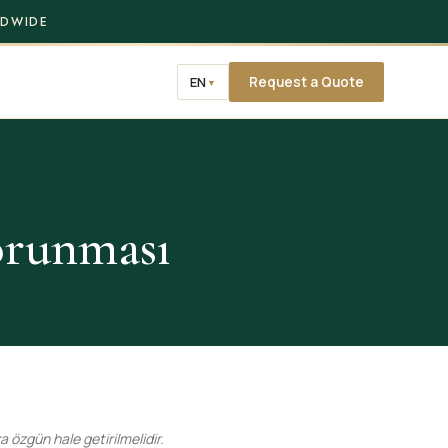
LDWIDE
T
EN
Request a Quote
▼
Korunması
 özgün hale getirilmelidir.