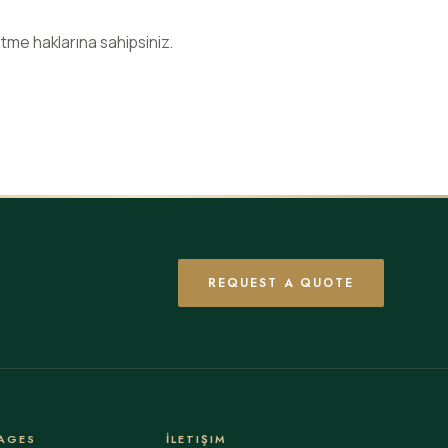
etme haklarına sahipsiniz.
REQUEST A QUOTE
AGES
İLETIŞIM