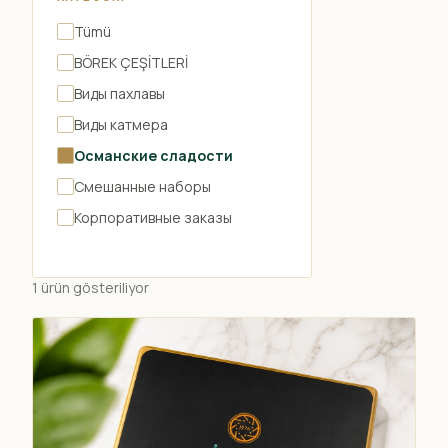
Tümü
BÖREK ÇEŞİTLERİ
Виды пахлавы
Виды катмера
Османские сладости
Смешанные наборы
Корпоративные заказы
1 ürün gösteriliyor