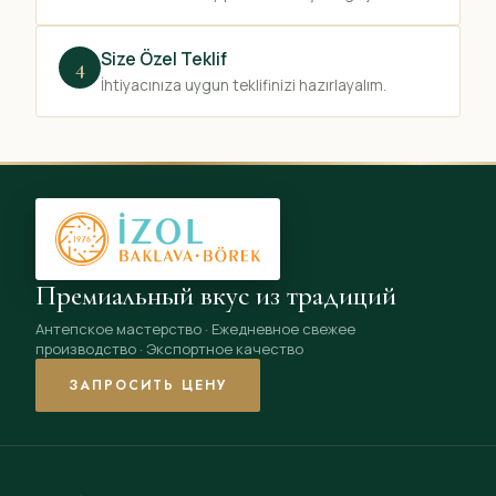
Size Özel Teklif
4
İhtiyacınıza uygun teklifinizi hazırlayalım.
Премиальный вкус из традиций
Антепское мастерство · Ежедневное свежее
производство · Экспортное качество
ЗАПРОСИТЬ ЦЕНУ