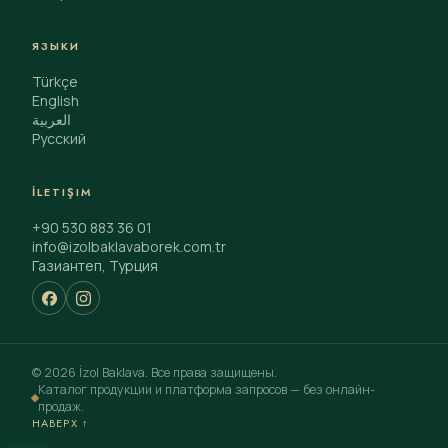
ЯЗЫКИ
Türkçe
English
العربية
Русский
İLETIŞIM
+90 530 883 36 01
info@izolbaklavaborek.com.tr
Газиантеп, Турция
© 2026 İzol Baklava. Все права защищены.
Каталог продукции и платформа запросов — без онлайн-
продаж.
НАВЕРХ ↑