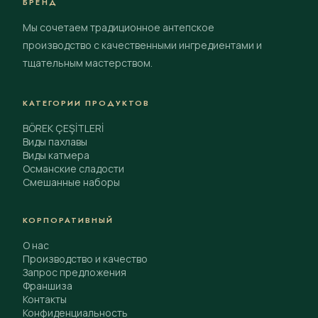
БРЕНД
Мы сочетаем традиционное антепское
производство с качественными ингредиентами и
тщательным мастерством.
КАТЕГОРИИ ПРОДУКТОВ
BÖREK ÇEŞİTLERİ
Виды пахлавы
Виды катмера
Османские сладости
Смешанные наборы
КОРПОРАТИВНЫЙ
О нас
Производство и качество
Запрос предложения
Франшиза
Контакты
Конфиденциальность