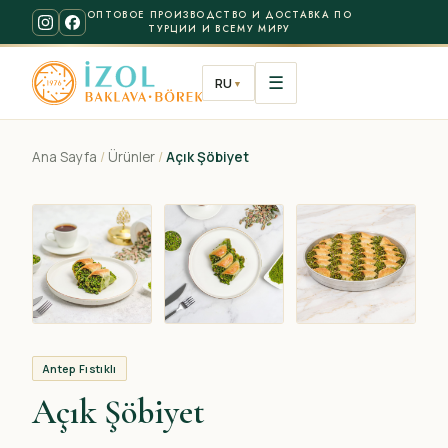
ОПТОВОЕ ПРОИЗВОДСТВО И ДОСТАВКА ПО
ТУРЦИИ И ВСЕМУ МИРУ
☰
RU
▼
Ana Sayfa
/
Ürünler
/
Açık Şöbiyet
Antep Fıstıklı
Açık Şöbiyet