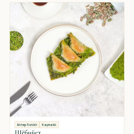
Antep Fıstıklı
Kaymaklı
Шёбийет