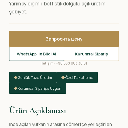
Yarım ay biçimli, bol fıstık dolgulu, açık üretim
şöbiyet.
Запросить цену
WhatsApp ile Bilgi Al
Kurumsal Sipariş
İletişim · +90 530 883 36 01
◆
Günlük Taze Üretim
◆
Özel Paketleme
◆
Kurumsal Siparişe Uygun
Ürün Açıklaması
İnce açılan yufkanın arasına cömertçe yerleştirilen