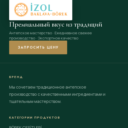
Премиальный вкус из традиций
Антепское мастерство · Ежедневное свежее
производство · Экспортное качество
ЗАПРОСИТЬ ЦЕНУ
БРЕНД
Мы сочетаем традиционное антепское
производство с качественными ингредиентами и
тщательным мастерством.
КАТЕГОРИИ ПРОДУКТОВ
BÖREK ÇEŞİTLERİ