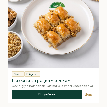
Cevizli
El Açması
Пахлава с грецким орехом
Ceviz içiyle hazırlanan, kat kat el açması klasik baklava.
Подробнее
Цена