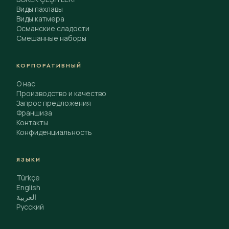
Виды пахлавы
Виды катмера
Османские сладости
Смешанные наборы
КОРПОРАТИВНЫЙ
О нас
Производство и качество
Запрос предложения
Франшиза
Контакты
Конфиденциальность
ЯЗЫКИ
Türkçe
English
العربية
Русский