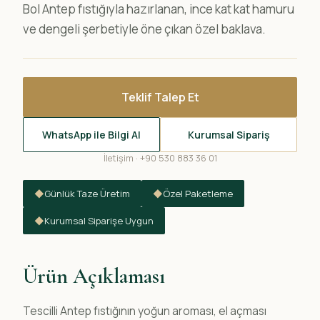
Bol Antep fıstığıyla hazırlanan, ince kat kat hamuru
ve dengeli şerbetiyle öne çıkan özel baklava.
Teklif Talep Et
WhatsApp ile Bilgi Al
Kurumsal Sipariş
İletişim · +90 530 883 36 01
◆
Günlük Taze Üretim
◆
Özel Paketleme
◆
Kurumsal Siparişe Uygun
Ürün Açıklaması
Tescilli Antep fıstığının yoğun aroması, el açması