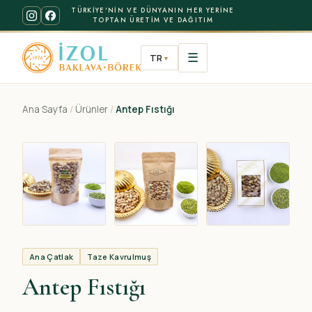
TÜRKIYE'NIN VE DÜNYANIN HER YERINE
TOPTAN ÜRETIM VE DAĞITIM
☰
TR
▼
Ana Sayfa
/
Ürünler
/
Antep Fıstığı
Ana Çatlak
Taze Kavrulmuş
Antep Fıstığı