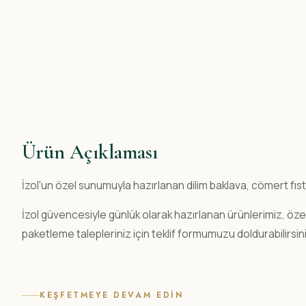
Ürün Açıklaması
İzol'un özel sunumuyla hazırlanan dilim baklava, cömert fıst
İzol güvencesiyle günlük olarak hazırlanan ürünlerimiz, ö
paketleme talepleriniz için teklif formumuzu doldurabilirsini
KEŞFETMEYE DEVAM EDIN