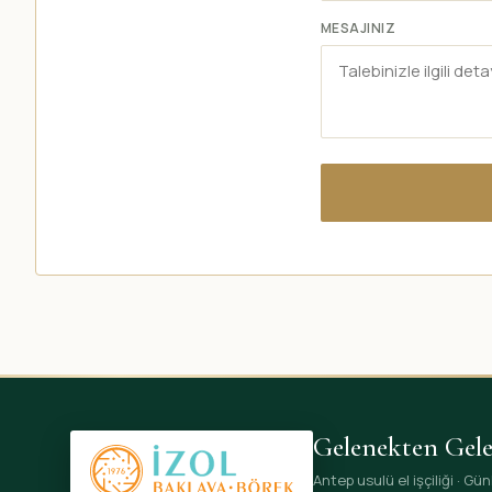
MESAJINIZ
Gelenekten Gel
Antep usulü el işçiliği · G