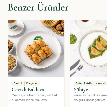
Benzer Ürünler
Cevizli
El Açması
Antep Fıstıklı
Kaymakl
Cevizli Baklava
Şöbiyet
Ceviz içiyle hazırlanan, kat kat
Yarım ay biçimli, kayma
el açması klasik baklava.
dolgulu klasik şöbiyet.