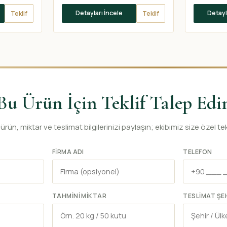
Detayları İncele
Detayl
Teklif
Teklif
Bu Ürün İçin Teklif Talep Edi
ürün, miktar ve teslimat bilgilerinizi paylaşın; ekibimiz size özel tekl
FIRMA ADI
TELEFON
TAHMINI MIKTAR
TESLIMAT ŞE