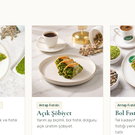
ı
Antep Fıstıklı
Antep Fıstık
Açık Şöbiyet
Bol Fıs
k ve fıstık
Yarım ay biçimli, bol fıstık dolgulu,
Tel kadayı
açık üretim şöbiyet.
fıstığı yer
tatlı.