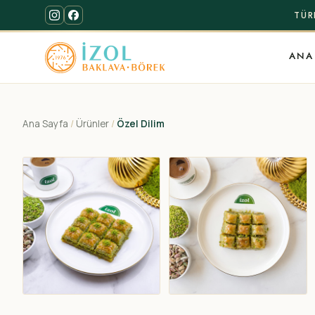
TÜR
ANA
Ana Sayfa
/
Ürünler
/
Özel Dilim