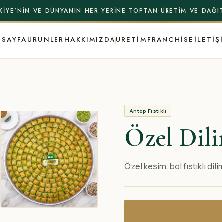
KIYE'NIN VE DÜNYANIN HER YERINE TOPTAN ÜRETIM VE DAĞI
 SAYFA
ÜRÜNLER
HAKKIMIZDA
ÜRETIM
FRANCHISE
İLETIŞ
Antep Fıstıklı
Özel Dil
Özel kesim, bol fıstıklı dil