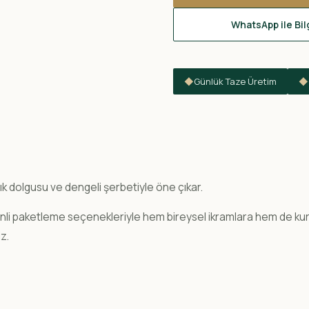
WhatsApp ile Bilg
◆
Günlük Taze Üretim
◆
ık dolgusu ve dengeli şerbetiyle öne çıkar.
zenli paketleme seçenekleriyle hem bireysel ikramlara hem de k
z.