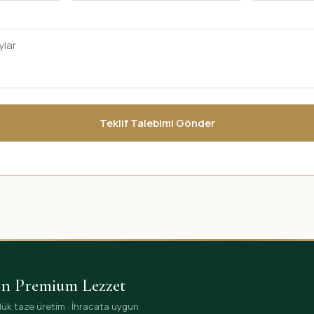
Teklif Talebimi Gönder
en Premium Lezzet
ünlük taze üretim · İhracata uygun