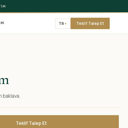
TIM
IM
TR
Teklif Talep Et
▼
im
im baklava.
Teklif Talep Et