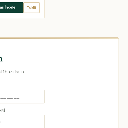
arı İncele
Teklif
n
if hazırlasın.
HRI