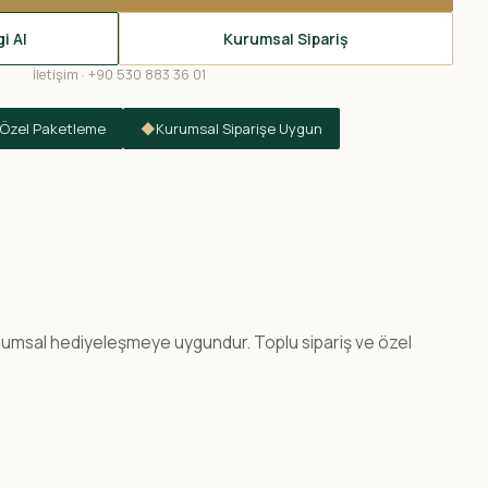
i Al
Kurumsal Sipariş
İletişim · +90 530 883 36 01
Özel Paketleme
◆
Kurumsal Siparişe Uygun
urumsal hediyeleşmeye uygundur. Toplu sipariş ve özel