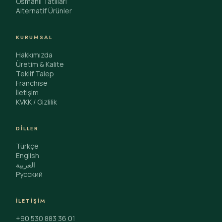
Osmanlı Tatlıları
Alternatif Ürünler
KURUMSAL
Hakkımızda
Üretim & Kalite
Teklif Talep
Franchise
İletişim
KVKK / Gizlilik
DILLER
Türkçe
English
العربية
Русский
İLETIŞIM
+90 530 883 36 01