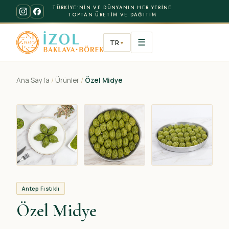
TÜRKIYE'NIN VE DÜNYANIN HER YERINE
TOPTAN ÜRETIM VE DAĞITIM
☰
TR
▼
Ana Sayfa
/
Ürünler
/
Özel Midye
Antep Fıstıklı
Özel Midye