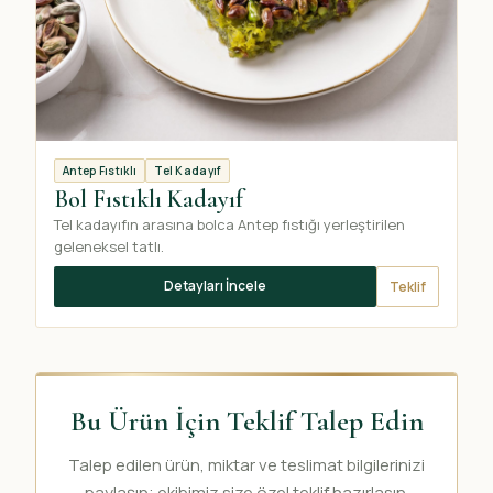
Antep Fıstıklı
Tel Kadayıf
Bol Fıstıklı Kadayıf
Tel kadayıfın arasına bolca Antep fıstığı yerleştirilen
geleneksel tatlı.
Detayları İncele
Teklif
Bu Ürün İçin Teklif Talep Edin
Talep edilen ürün, miktar ve teslimat bilgilerinizi
paylaşın; ekibimiz size özel teklif hazırlasın.