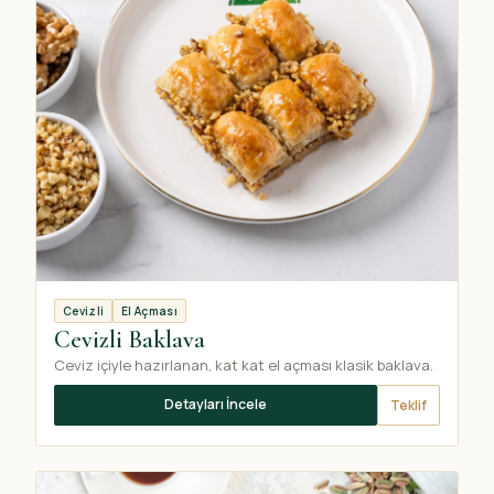
Cevizli
El Açması
Cevizli Baklava
Ceviz içiyle hazırlanan, kat kat el açması klasik baklava.
Detayları İncele
Teklif