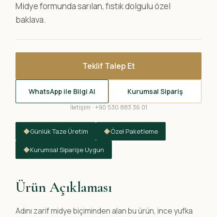
Midye formunda sarılan, fıstık dolgulu özel
baklava.
Teklif Talep Et
WhatsApp ile Bilgi Al
Kurumsal Sipariş
İletişim · +90 530 883 36 01
◆
Günlük Taze Üretim
◆
Özel Paketleme
◆
Kurumsal Siparişe Uygun
Ürün Açıklaması
Adını zarif midye biçiminden alan bu ürün, ince yufka