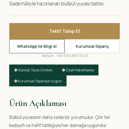
Sade hâliyle hazırlanan bülbül yuvası tatlısı.
Teklif Talep Et
WhatsApp ile Bilgi Al
Kurumsal Sipariş
İletişim · +90 530 883 36 01
◆
Günlük Taze Üretim
◆
Özel Paketleme
◆
Kurumsal Siparişe Uygun
Ürün Açıklaması
Bülbül yuvasının daha sade bir yorumudur. Çıtır tel
kadayıfı ve hafif tatlılığıyla her damağa uygundur.