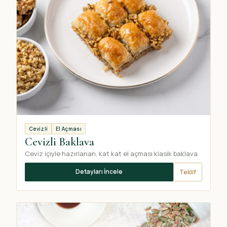
Cevizli
El Açması
Cevizli Baklava
Ceviz içiyle hazırlanan, kat kat el açması klasik baklava.
Detayları İncele
Teklif