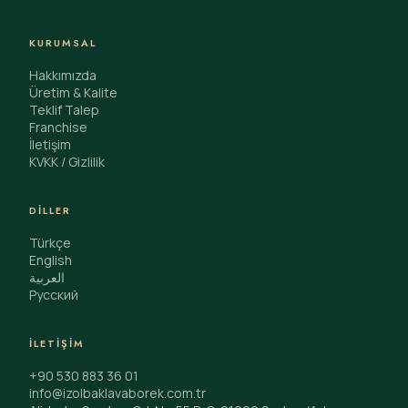
KURUMSAL
Hakkımızda
Üretim & Kalite
Teklif Talep
Franchise
İletişim
KVKK / Gizlilik
DILLER
Türkçe
English
العربية
Русский
İLETIŞIM
+90 530 883 36 01
info@izolbaklavaborek.com.tr