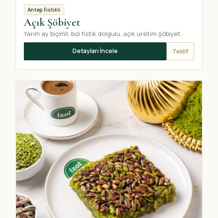
Antep Fıstıklı
Açık Şöbiyet
Yarım ay biçimli, bol fıstık dolgulu, açık üretim şöbiyet.
Detayları İncele
Teklif