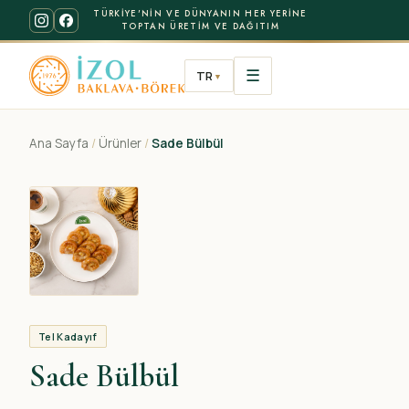
TÜRKIYE'NIN VE DÜNYANIN HER YERINE
TOPTAN ÜRETIM VE DAĞITIM
☰
TR
▼
Ana Sayfa
/
Ürünler
/
Sade Bülbül
Tel Kadayıf
Sade Bülbül